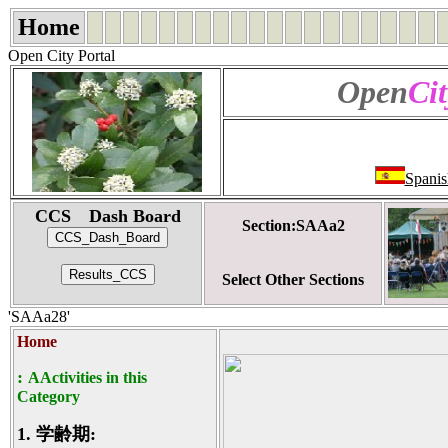
Home
Open City Portal
Open
Cit
Spanis
CCS Dash Board
Section:SAAa2
Select Other Sections
'SAAa28'
Home
:
AActivities in this
Category
1.
学齢期: