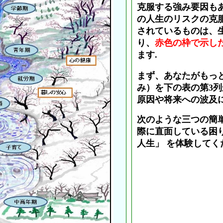
克服する強み要因も
の人生のリスクの克
されているものは、
り、
赤色の枠で示したV
ます.
まず、あなたがもっ
み）を下の表の第3
原因や将来への波及
次のような三つの簡
際に直面している困
人生」 を体験してく