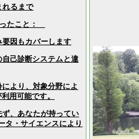
まれるまで
かったこと：
み要因もカバーします
の自己診断システムと違
齢により、対象分野によ
が利用可能です。
先ず、あなたが持ってい
ータ・サイエンスにより