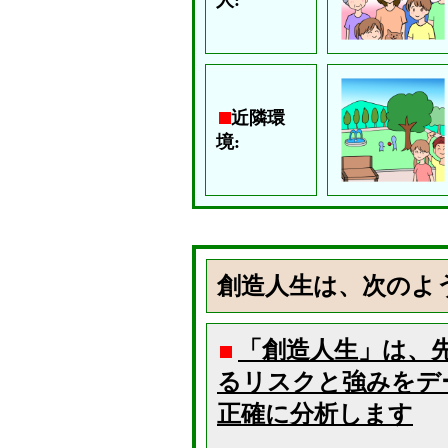
人:
近隣環
境:
創造人生は、次のよ
「創造人生」は、
るリスクと強みをデ
正確に分析します