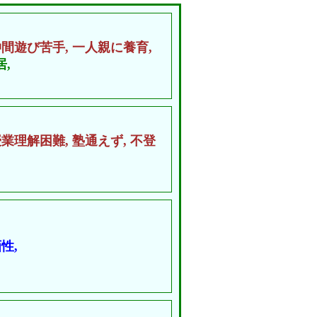
仲間遊び苦手,
一人親に養育,
,
授業理解困難,
塾通えず,
不登
性,