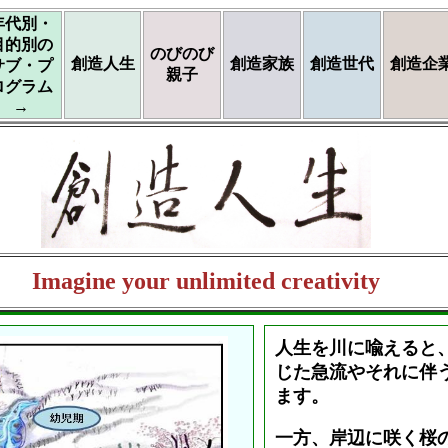
年代別・
目的別の
のびのび
創造人生
創造家族
創造世代
創造企
サブ・プ
親子
ログラム
→
Imagine your unlimited creativity
人生を川に喩えると
じた急流やそれに伴
ます。
一方、岸辺に咲く桜