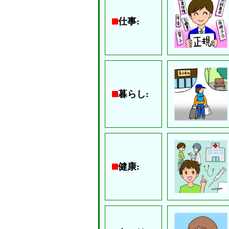
仕事:
暮らし:
健康: