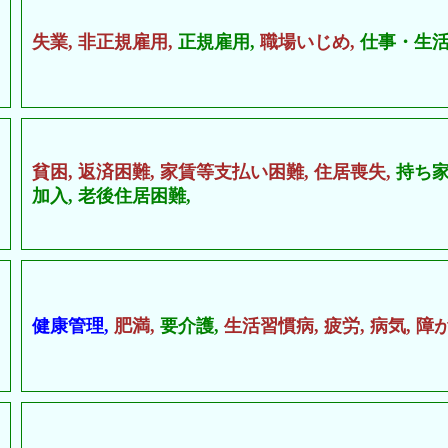
失業,
非正規雇用,
正規雇用,
職場いじめ,
仕事・生活
貧困,
返済困難,
家賃等支払い困難,
住居喪失,
持ち家
加入,
老後住居困難,
健康管理,
肥満,
要介護,
生活習慣病,
疲労,
病気,
障が