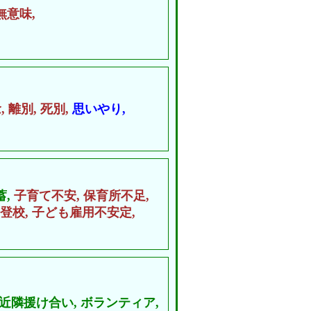
無意味,
,
離別,
死別,
思いやり,
蓄,
子育て不安,
保育所不足,
登校,
子ども雇用不安定,
近隣援け合い,
ボランティア,