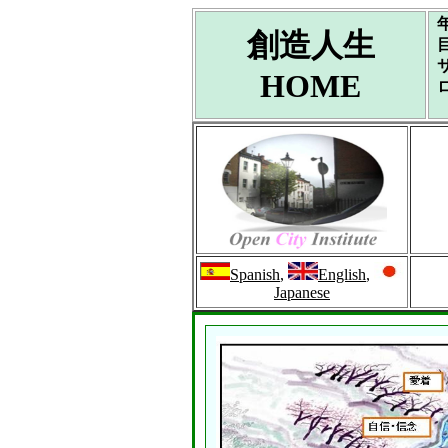
創造人生
HOME
Spanish
,
English
,
Japanese