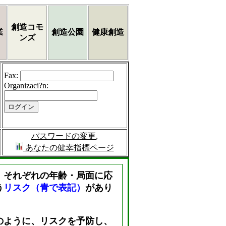
創造コモ
業
創造公園
健康創造
ンズ
Fax
:
Organizaci?n
:
パスワードの変更
,
あなたの健幸指標ページ
、それぞれの年齢・局面に応
う
リスク（青で表記）
があり
のように、リスクを予防し、