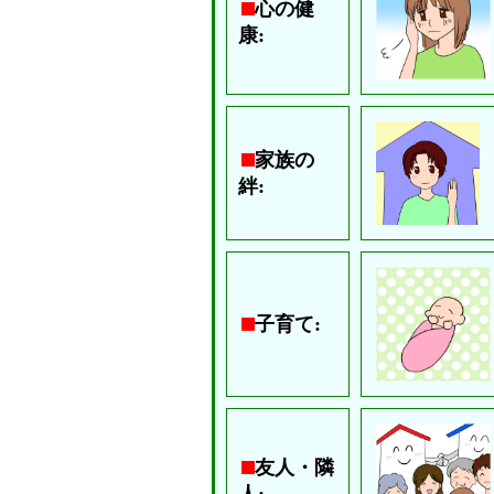
心の健
康:
家族の
絆:
子育て:
友人・隣