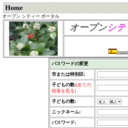
Home
オープン シティー ポータル
オープン
シテ
Spani
パスワードの変更
市または特別区:
子どもの数:
(全ての
段落を見る)
子どもの数:
ニックネーム:
パスワード: