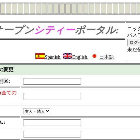
オープン
シティー
ポータル:
ニッ
パス
未だ
Spanish
,
English
,
日本語
の変更
別区:
(全ての
ム: