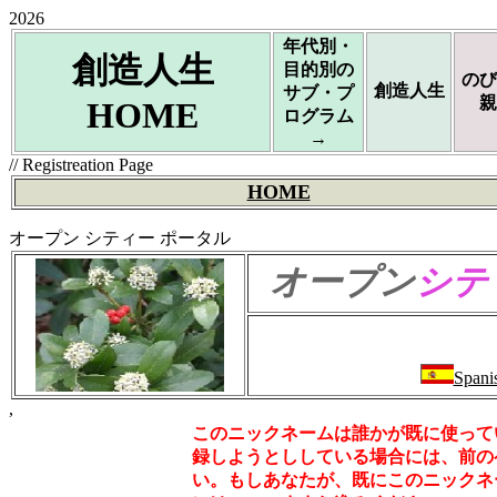
2026
年代別・
創造人生
目的別の
のび
創造人生
サブ・プ
親
HOME
ログラム
→
// Registreation Page
HOME
オープン シティー ポータル
オープン
シテ
Spani
,
このニックネームは誰かが既に使って
録しようとししている場合には、前の
い。もしあなたが、既にこのニックネ