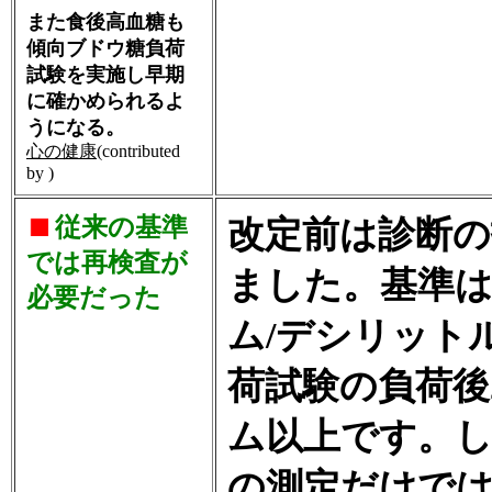
また食後高血糖も
傾向ブドウ糖負荷
試験を実施し早期
に確かめられるよ
うになる。
心の健康
(contributed
by )
従来の基準
改定前は診断
では再検査が
ました。基準は
必要だった
ム/デシリット
荷試験の負荷後
ム以上です。し
の測定だけで