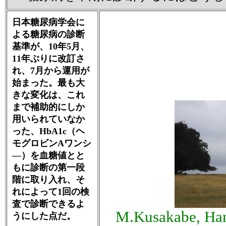
日本糖尿病学会に
よる糖尿病の診断
基準が、10年5月、
11年ぶりに改訂さ
れ、7月から運用が
始まった。最も大
きな変化は、これ
まで補助的にしか
用いられていなか
った、HbA1c（ヘ
モグロビンAワンシ
―）を血糖値とと
もに診断の第一段
階に取り入れ、そ
れによって1回の検
査で診断できるよ
M.Kusakabe, Ham
うにした点だ。