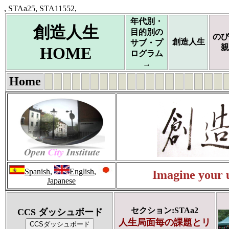
, STAa25, STA11552,
年代別・
創造人生
目的別の
のび
創造人生
サブ・プ
親
HOME
ログラム
→
Home
Spanish
,
English
,
Imagine your u
Japanese
セクション:STAa2
CCS ダッシュボード
人生局面毎の課題とリ