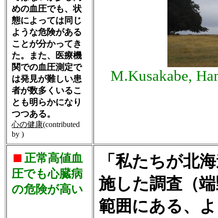
めの血圧でも、状
態によっては同じ
ような危険がある
ことが分かってき
た。また、医療機
関での血圧測定で
M.Kusakabe, Ham
は発見が難しい患
者が数多くいるこ
とも明らかになり
つつある。
心の健康
(contributed
by )
正常高値血
「私たちが北海
圧でも心臓病
施した調査（端
の危険が高い
範囲にある、よ