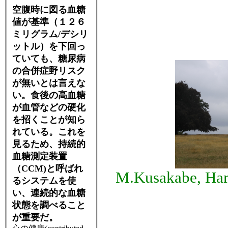
空腹時に図る血糖
値が基準（１２６
ミリグラム/デシリ
ットル）を下回っ
ていても、糖尿病
の合併症野リスク
が無いとは言えな
い。食後の高血糖
が血管などの硬化
を招くことが知ら
れている。これを
見るため、持続的
血糖測定装置
（CCM)と呼ばれ
M.Kusakabe, Ham
るシステムを使
い、連続的な血糖
状態を調べること
が重要だ。