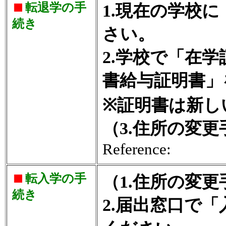
転退学の手
1.現在の学校
続き
さい。
2.学校で「在
書給与証明書」
※証明書は新し
（3.住所の変
Reference:
転入学の手
（1.住所の変
続き
2.届出窓口で