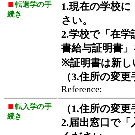
転退学の手
1.現在の学校
続き
さい。
2.学校で「在
書給与証明書」
※証明書は新し
（3.住所の変
Reference:
転入学の手
（1.住所の変
続き
2.届出窓口で