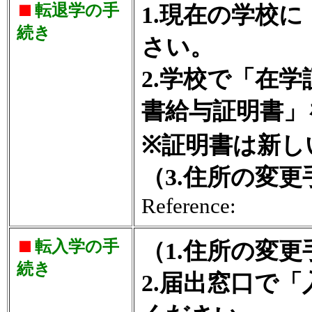
転退学の手
1.現在の学校
続き
さい。
2.学校で「在
書給与証明書」
※証明書は新し
（3.住所の変
Reference:
転入学の手
（1.住所の変
続き
2.届出窓口で