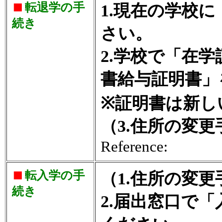
転退学の手
1.現在の学校
続き
さい。
2.学校で「在
書給与証明書」
※証明書は新し
（3.住所の変
Reference:
転入学の手
（1.住所の変
続き
2.届出窓口で