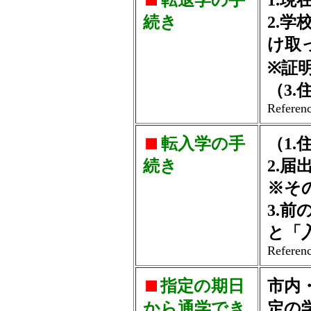
転退学の手
1.
続き
2.
け取
※証
（3
Referenc
転入学の手
（1
続き
2.
※そ
3.
と「
Referenc
指定の期日
市内
から通学でき
定の