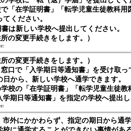
現在の学校に「転（退）学届」を提出してく
学校で「在学証明書」「転学児童生徒教科用
ってください。
明書は新しい学校へ提出してください。
.住所の変更手続きをします。）
e:
.住所の変更手続きをします。）
届出窓口で「入学期日等通知書」を受け取
の日から、新しい学校へ通学できます。
前の学校の「在学証明書」「転学児童生徒教
入学期日等通知書」を指定の学校へ提出し
e:
・市外にかかわらず、指定の期日から通
学校に通学することができない事情があ