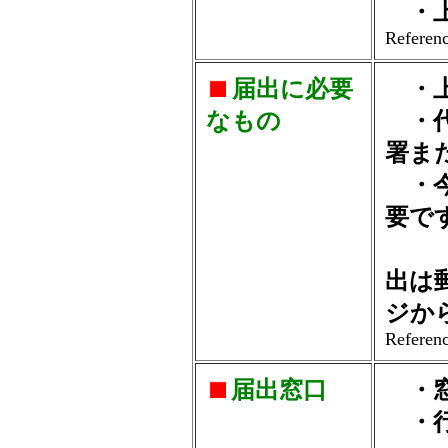
・上
Referenc
届出に必要
・上
なもの
・代
署ま
・今
要で
（詳
出は
ジか
Referenc
届出窓口
・窓
・行