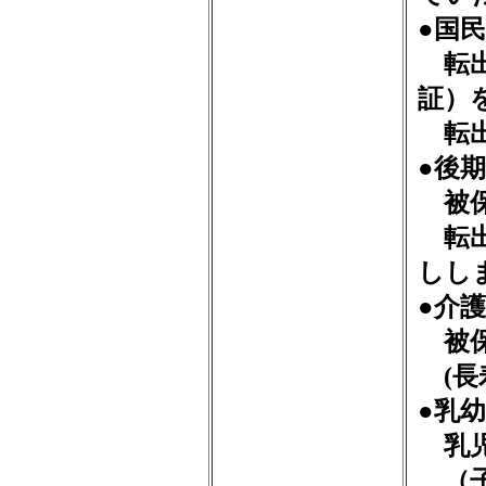
●国
転出
証）
転出
●後
被保
転出
しし
●介
被保
(長
●乳
乳児
（子