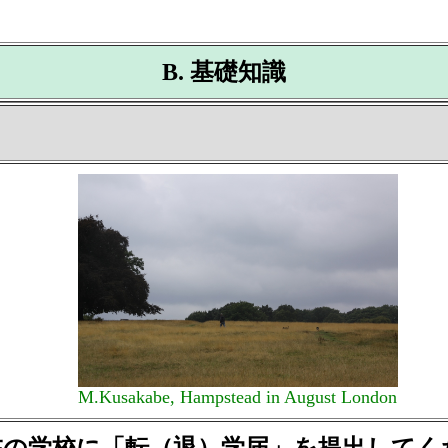
B. 基礎知識
M.Kusakabe, Hampstead in August London