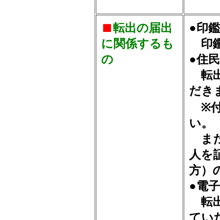
転出の届出
●印
に関係するも
印鑑
の
●住
転出
だき
※付
い。
また
人を
方）
●電
転出
てい