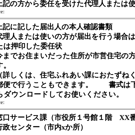
記の方から委任を受けた代理人または使
e:
記に記した届出人の本人確認書類
理人または使いの方が届出を行う場合は
たは押印した委任状
までお住まいだった住所が市営住宅の方
す。
しくは、住宅ふれあい課におたずねく
郵便で行うこともできます。 書式は
らダウンロードしてお使いください。
e:
口サービス課（市役所１号館１階 XX番
政センター（市内xか所）