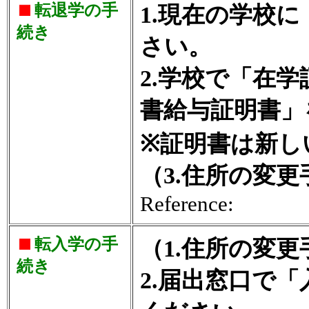
転退学の手
1.現在の学校
続き
さい。
2.学校で「在
書給与証明書」
※証明書は新し
（3.住所の変
Reference:
転入学の手
（1.住所の変
続き
2.届出窓口で