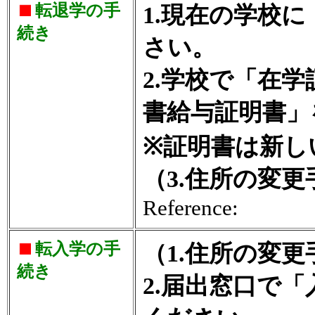
転退学の手
1.現在の学校
続き
さい。
2.学校で「在
書給与証明書」
※証明書は新し
（3.住所の変
Reference:
転入学の手
（1.住所の変
続き
2.届出窓口で