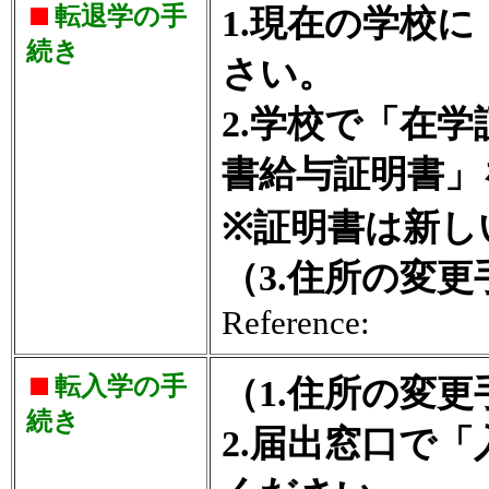
転退学の手
1.現在の学校
続き
さい。
2.学校で「在
書給与証明書」
※証明書は新し
（3.住所の変
Reference:
転入学の手
（1.住所の変
続き
2.届出窓口で