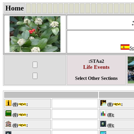
Home
Sp
:STAa2
Life Events
Select Other Sections
(0)
:
(8)
:
(0)
:
(8):
(0)
:
(0):